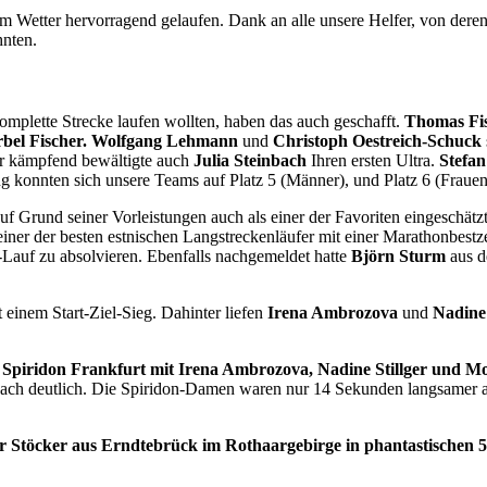
etter hervorragend gelaufen. Dank an alle unsere Helfer, von deren 
hnten.
omplette Strecke laufen wollten, haben das auch geschafft.
Thomas Fi
bel Fischer.
Wolfgang Lehmann
und
Christoph Oestreich-Schuck
er kämpfend bewältigte auch
Julia Steinbach
Ihren ersten Ultra.
Stefan
 konnten sich unsere Teams auf Platz 5 (Männer), und Platz 6 (Frauen)
uf Grund seiner Vorleistungen auch als einer der Favoriten eingeschätz
einer der besten estnischen Langstreckenläufer mit einer Marathonbestze
Lauf zu absolvieren. Ebenfalls nachgemeldet hatte
Björn Sturm
aus d
it einem Start-Ziel-Sieg. Dahinter liefen
Irena Ambrozova
und
Nadine 
 Spiridon Frankfurt mit Irena Ambrozova, Nadine Stillger und M
h deutlich. Die Spiridon-Damen waren nur 14 Sekunden langsamer als
r Stöcker aus Erndtebrück im Rothaargebirge in phantastischen 5