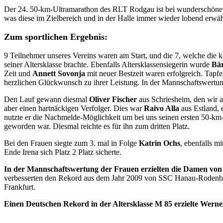
Der 24. 50-km-Ultramarathon des RLT Rodgau ist bei wunderschönem W
was diese im Zielbereich und in der Halle immer wieder lobend erwä
Zum sportlichen Ergebnis:
9 Teilnehmer unseres Vereins waren am Start, und die 7, welche die k
seiner Altersklasse brachte. Ebenfalls Altersklassensiegerin wurde
Bär
Zeit und
Annett Sovonja
mit neuer Bestzeit waren erfolgreich. Tapf
herzlichen Glückwunsch zu ihrer Leistung. In der Mannschaftswertung
Den Lauf gewann diesmal
Oliver Fischer
aus Schriesheim, den wir a
aber einen hartnäckigen Verfolger. Dies war
Raivo Alla
aus Estland, 
nutzte er die Nachmelde-Möglichkeit um bei uns seinen ersten 50-km-
geworden war. Diesmal reichte es für ihn zum dritten Platz.
Bei den Frauen siegte zum 3. mal in Folge
Katrin Ochs
, ebenfalls m
Ende Irena sich Platz 2 Platz sicherte.
In der Mannschaftswertung der Frauen erzielten die Damen von
verbesserten den Rekord aus dem Jahr 2009 von SSC Hanau-Rodenbac
Frankfurt.
Einen Deutschen Rekord in der Altersklasse M 85 erzielte Werne