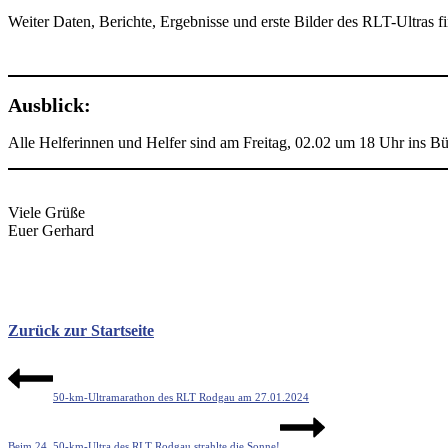
Weiter Daten, Berichte, Ergebnisse und erste Bilder des RLT-Ultras fi
Ausblick:
Alle Helferinnen und Helfer sind am Freitag, 02.02 um 18 Uhr ins Bü
Viele Grüße
Euer Gerhard
Zurück zur Startseite
Beitragsnavigation
50-km-Ultramarathon des RLT Rodgau am 27.01.2024
Beim 24. 50-km-Ultra des RLT Rodgau strahlte die Sonne!