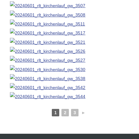
1
2
3
►