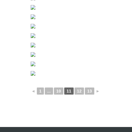
◄
1
...
10
11
12
13
►