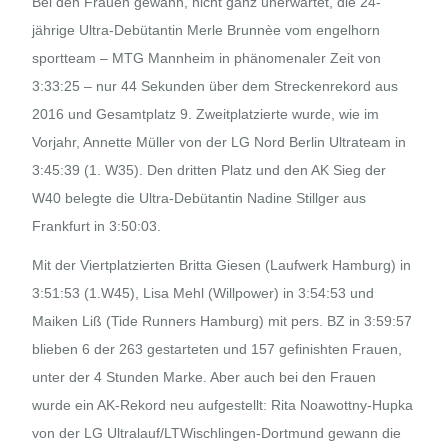
Bei den Frauen gewann, nicht ganz unerwartet, die 24-
jährige Ultra-Debütantin Merle Brunnèe vom engelhorn
sportteam – MTG Mannheim in phänomenaler Zeit von
3:33:25 – nur 44 Sekunden über dem Streckenrekord aus
2016 und Gesamtplatz 9. Zweitplatzierte wurde, wie im
Vorjahr, Annette Müller von der LG Nord Berlin Ultrateam in
3:45:39 (1. W35). Den dritten Platz und den AK Sieg der
W40 belegte die Ultra-Debütantin Nadine Stillger aus
Frankfurt in 3:50:03.
Mit der Viertplatzierten Britta Giesen (Laufwerk Hamburg) in
3:51:53 (1.W45), Lisa Mehl (Willpower) in 3:54:53 und
Maiken Liß (Tide Runners Hamburg) mit pers. BZ in 3:59:57
blieben 6 der 263 gestarteten und 157 gefinishten Frauen,
unter der 4 Stunden Marke. Aber auch bei den Frauen
wurde ein AK-Rekord neu aufgestellt: Rita Noawottny-Hupka
von der LG Ultralauf/LTWischlingen-Dortmund gewann die