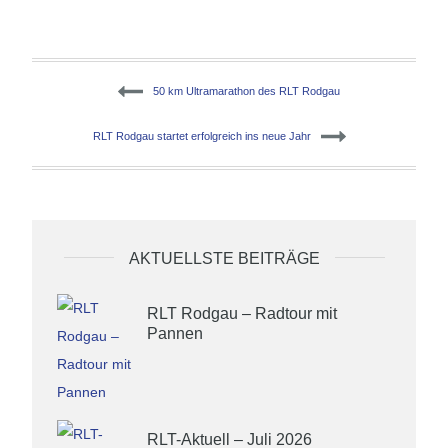
Beitragsnavigation
50 km Ultramarathon des RLT Rodgau
RLT Rodgau startet erfolgreich ins neue Jahr
AKTUELLSTE BEITRÄGE
RLT Rodgau – Radtour mit
Pannen
26. Januar 2020
RLT-Aktuell – Juli 2026