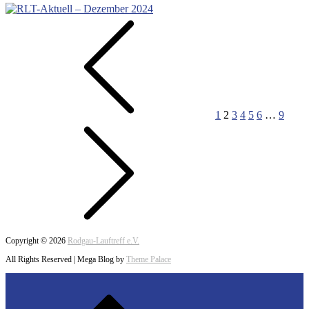
Seitennummerierung
der
Beiträge
1
2
3
4
5
6
…
9
Copyright © 2026
Rodgau-Lauftreff e.V.
All Rights Reserved | Mega Blog by
Theme Palace