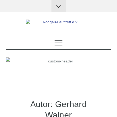
Skip
to
content
Rodgau-Lauftreff e.V.
Autor:
Gerhard
Walper