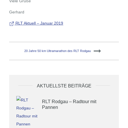
Viele Grüße
Gerhard
RLT Aktuell – Januar 2019
Beitragsnavigation
20 Jahre 50 km Ultramarathon des RLT Rodgau
AKTUELLSTE BEITRÄGE
RLT Rodgau – Radtour mit
Pannen
6. Januar 2019