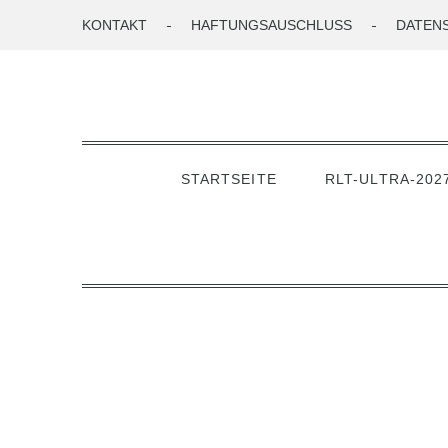
Skip
KONTAKT
HAFTUNGSAUSCHLUSS
DATEN
to
content
Rodgau-Lauftreff e.V.
STARTSEITE
RLT-ULTRA-202