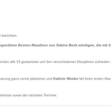
u berichten.
egendären Boston-Marathon von Sabine Beck würdigen, die mit 3:0
en alle 19 gestarteten auf den verschiedenen Disziplinen zufrieden s
uerung ganz vorne platzieren und
Kathrin Weider
lief ihren ersten M
gebnisse sowie die nächsten Termine.