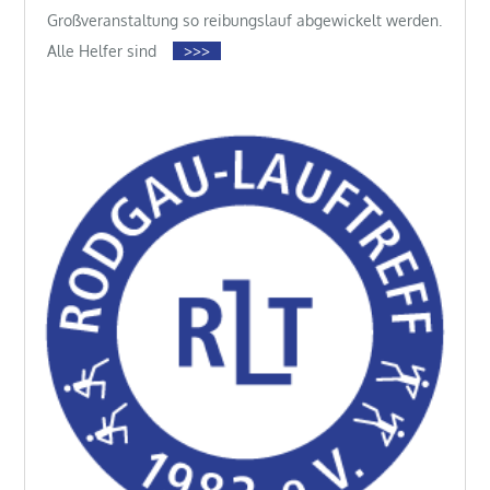
Großveranstaltung so reibungslauf abgewickelt werden.
Alle Helfer sind
>>>